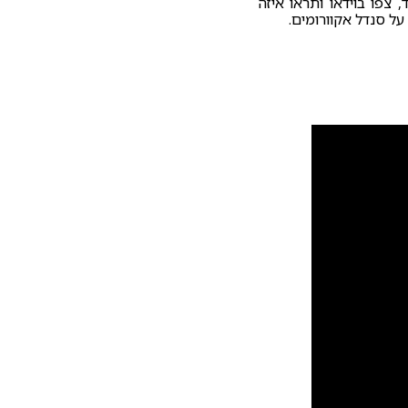
צפו בוידאו ותראו איזה
על סנדל אקוורומים.