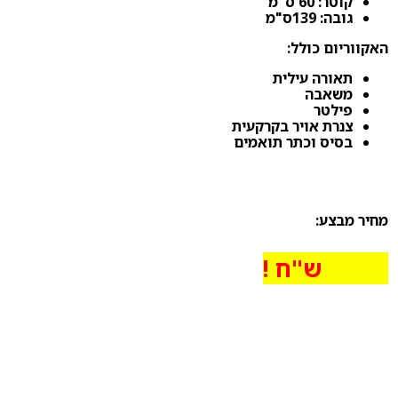
קוטר: 60 ס"מ
גובה: 139ס"מ
האקווריום כולל:
תאורה עילית
משאבה
פילטר
צנרת אויר בקרקעית
בסיס וכתר תואמים
מחיר מבצע:
7,300 ש"ח !